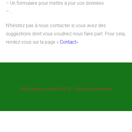
– Un formulaire pour mettre à jour vos données
– …
N’hésitez pas à nous contacter si vous avez des
suggestions dont vous voudriez nous faire part. Pour cela,
rendez-vous sur la page «
Contact
«
© Maredsous Alumni 2018 - Tous droits réservés